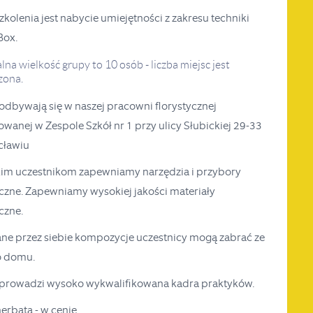
zkolenia jest nabycie umiejętności z zakresu techniki
Box.
na wielkość grupy to 10 osób - liczba miejsc jest
zona.
 odbywają się w naszej pracowni florystycznej
zowanej w Zespole Szkół nr 1 przy ulicy Słubickiej 29-33
cławiu
im uczestnikom zapewniamy narzędzia i przybory
yczne. Zapewniamy wysokiej jakości materiały
yczne.
e przez siebie kompozycje uczestnicy mogą zabrać ze
o domu.
 prowadzi wysoko wykwalifikowana kadra praktyków.
erbata - w cenie.