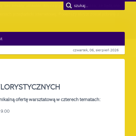
kt
czwartek, 06, sierpień 2026
FLORYSTYCZNYCH
alną ofertę warsztatową w czterech tematach:
19.00