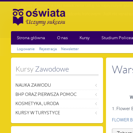
Strona główna
O nas
Kursy
Studium Policea
Logowanie
Rejestracja
Newsletter
Wars
Kursy
 Zawodowe
NAUKA ZAWODU
BHP ORAZ PIERWSZA POMOC
W
KOSMETYKA, URODA
1. Flower 
KURSY W TURYSTYCE
FLOWER 