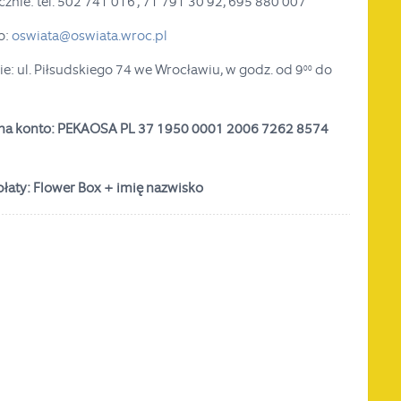
icznie:
tel. 502 741 016 , 71 791 30 92, 695 880 007
o:
oswiata@oswiata.wroc.pl
ie: ul. Piłsudskiego 74 we Wrocławiu,
w godz. od 9
do
00
na konto: PEKAOSA PL 37 1950 0001 2006 7262 8574
płaty: Flower Box + imię nazwisko