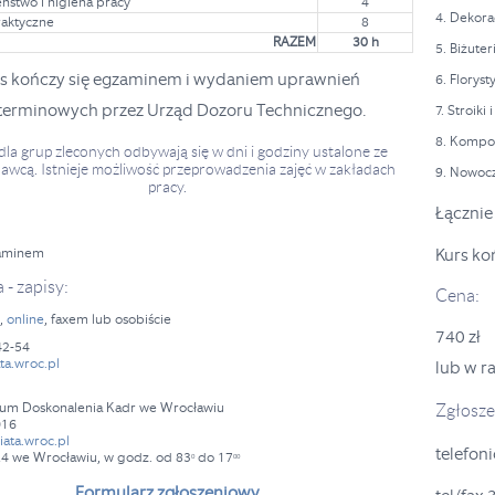
ństwo i higiena pracy
4
4. Dekor
raktyczne
8
RAZEM
30 h
5. Biżute
s kończy się egzaminem i wydaniem uprawnień
6. Florys
terminowych przez Urząd Dozoru Technicznego.
7. Stroiki
8. Kompo
 dla grup zleconych odbywają się w dni i godziny ustalone ze
dawcą. Istnieje możliwość przeprowadzenia zajęć w zakładach
9. Nowoc
pracy.
Łącznie
zaminem
Kurs ko
 - zapisy:
Cena:
e,
online
, faxem lub osobiście
740 zł
42-54
ta.wroc.pl
lub w ra
rum Doskonalenia Kadr we Wrocławiu
Zgłoszen
016
ata.wroc.pl
telefoni
a 24 we Wrocławiu,
w godz. od 83
do 17
0
00
Formularz zgłoszeniowy