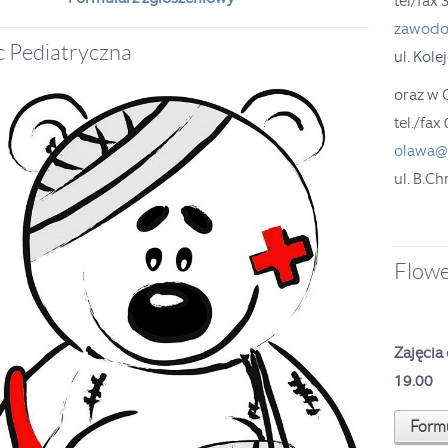
tel/fax
zawodo
c Pediatryczna
ul. Kol
oraz w
tel./fa
olawa@o
ul. B.C
Flowe
Zajęcia
19.00
Formu