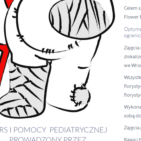
Celem s
Flower 
Optymal
ogranic
Zajęcia
zlokali
we Wro
Wszystk
floryst
floryst
Wykonan
sobą d
Zajęcia
RS I POMOCY PEDIATRYCZNEJ
PROWADZONY PRZEZ
Kawa i h