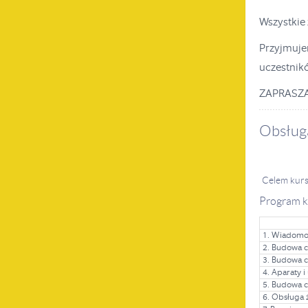
Wszystkie
Przyjmuje
uczestnikó
ZAPRASZ
Obsług
Celem kurs
Program k
1. Wiadomoś
2. Budowa c
3. Budowa cz
4. Aparaty 
5. Budowa c
6. Obsługa ż