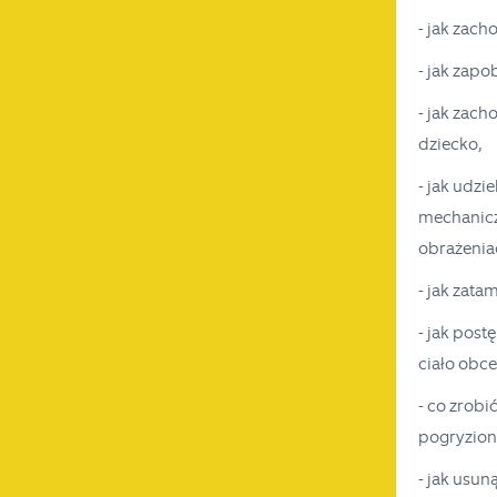
- jak zach
- jak zapo
- jak zach
dziecko,
- jak udzi
mechanicz
obrażeniac
- jak zat
- jak pos
ciało obce
- co zrobi
pogryzion
- jak usun