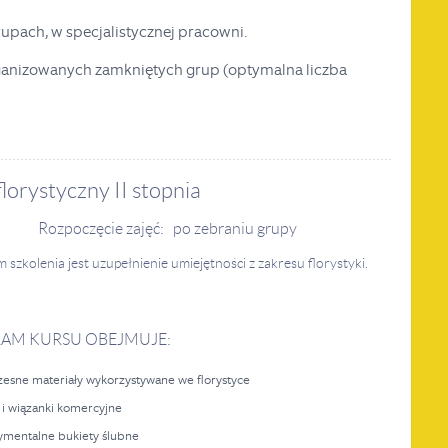
pach, w specjalistycznej pracowni.
organizowanych zamkniętych grup (optymalna liczba
florystyczny II stopnia
Rozpoczęcie zajęć: po zebraniu grupy
 szkolenia jest uzupełnienie umiejętności z zakresu florystyki.
AM KURSU OBEJMUJE:
esne materiały wykorzystywane we florystyce
y i wiązanki komercyjne
ymentalne bukiety ślubne