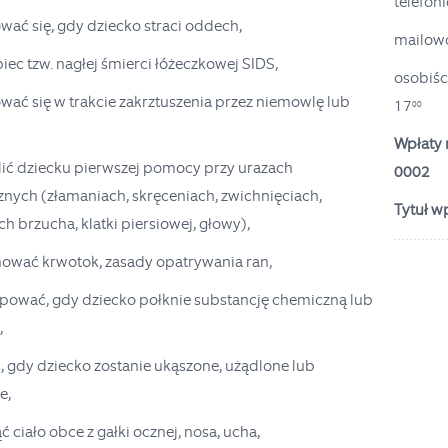
telefon
ować się, gdy dziecko straci oddech,
mailow
biec tzw. nagłej śmierci łóżeczkowej SIDS,
osobiśc
ować się w trakcie zakrztuszenia przez niemowlę lub
17
00
Wpłaty 
elić dziecku pierwszej pomocy przy urazach
0002
nych (złamaniach, skręceniach, zwichnięciach,
Tytuł w
h brzucha, klatki piersiowej, głowy),
amować krwotok, zasady opatrywania ran,
tępować, gdy dziecko połknie substancję chemiczną lub
,
ć, gdy dziecko zostanie ukąszone, użądlone lub
e,
ąć ciało obce z gałki ocznej, nosa, ucha,