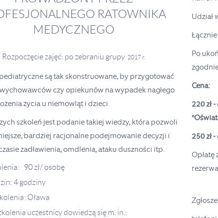
OFESJONALNEGO RATOWNIKA
Udział 
MEDYCZNEGO
Łącznie
Po ukoń
Rozpoczęcie zajęć: po zebraniu grupy
2017 r.
zgodnie
 pediatryczne są tak skonstruowane, by przygotować
Cena:
, wychowawców czy opiekunów na wypadek nagłego
ożenia życia u niemowląt i dzieci.
22
0 zł 
"Oświat
ych szkoleń jest podanie takiej wiedzy, która pozwoli
iejsze, bardziej racjonalne podejmowanie decyzji i
250 zł 
czasie zadławienia, omdlenia, ataku duszności itp.
Opłatę 
lenia: 90 zł/ osobę
rezerwac
zin: 4 godziny
zkolenia: Oława
Zgłoszen
kolenia uczestnicy dowiedzą się m. in.: