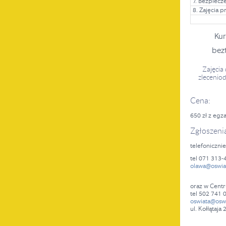
7. Bezpiecze
8. Zajęcia p
Kur
bez
Zajęcia
zlecenio
Cena:
650 zł z eg
Zgłoszenia
telefoniczni
tel 071 313-
olawa@oswia
oraz w Cent
tel 502 741 
oswiata@oswi
ul. Kołłątaj