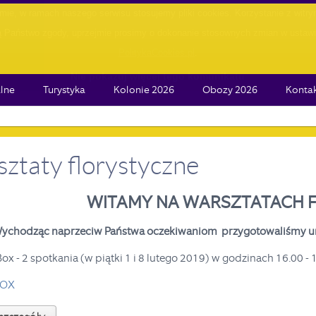
lne
Turystyka
Kolonie 2026
Obozy 2026
Konta
ztaty florystyczne
WITAMY NA WARSZTATACH 
ychodząc naprzeciw Państwa oczekiwaniom przygotowaliśmy unik
Box - 2 spotkania (w piątki 1 i 8 lutego 2019) w godzinach 16.00 - 
BOX