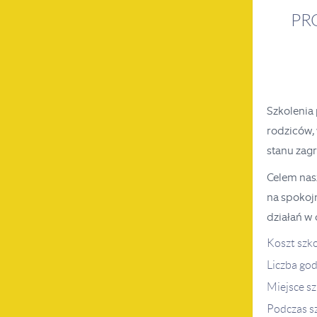
PR
Szkolenia
rodziców
stanu zagr
Celem nasz
na spokojn
działań w 
Koszt szko
Liczba god
Miejsce s
Podczas sz