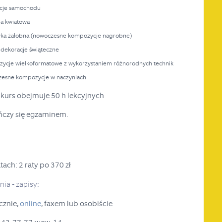
acje samochodu
ria kwiatowa
tyka żałobna (nowoczesne kompozycje nagrobne)
 i dekoracje świąteczne
zycje wielkoformatowe z wykorzystaniem różnorodnych technik
zesne kompozycje w naczyniach
 kurs obejmuje 50 h lekcyjnych
ńczy się egzaminem.
tach: 2 raty po 370 zł
ia - zapisy:
cznie,
online
, faxem lub osobiście