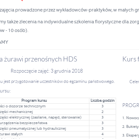
 zajęcia prowadzone przez wykładowców-praktyków, w małych gru
my także zlecenia na indywidualne szkolenia florystyczne dla z
w - 10 osób).
AMY
a żurawi przenośnych HDS
Kurs 
Rozpoczęcie zajęć: 3 grudnia 2018
u jest przygotowanie uczestników do egzaminu państwowego.
Celem
ursu:
Program kursu
Liczba godzin
PROGR
ci o dozorze technicznym
3
zęści mechanicznej
2
ęści elektrycznej (zasilanie, napęd, sterowanie)
3
1. Nowocz
i urządzenia bezpieczeństwa
3
2. Bukiet
zęści pneumatycznej lub hydraulicznej
3
urawi stałych
4
3. Eksper