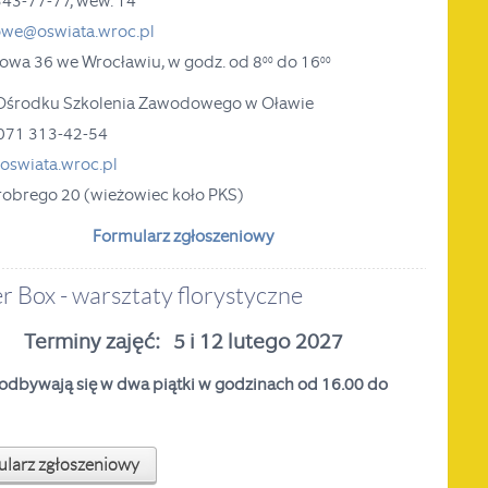
 343-77-77, wew. 14
we@oswiata.wroc.pl
ejowa 36 we Wrocławiu,
w godz. od 8
do 16
00
00
 Ośrodku Szkolenia Zawodowego w Oławie
x 071 313-42-54
swiata.wroc.pl
hrobrego 20 (wieżowiec koło PKS)
Formularz zgłoszeniowy
r Box - warsztaty florystyczne
Terminy zajęć: 5 i 12 lutego 2027
 odbywają się w dwa piątki w godzinach od 16.00 do
larz zgłoszeniowy