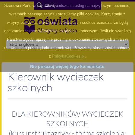
Szanowni Państwo, w celu świadczenia usług na najwyższym poziomie,
w ramach naszego serwisu stosujemy pliki cookies. Korzystanie z
witryny bez zmiany ustawień dotyczących cookies oznacza, że będą
one zamieszczane w Państwa urządzeniu końcowym. Jeśli nie wyrażają
Państwo zgody, uprzejmie prosimy o dokonanie stosownych zmian w
ustawieniach przeglądarki internetowej. Powyższy skrypt został pobrany
z
PolitykaCookies.pl
.
Nie pokazuj więcej tego komunikatu
Kierownik wycieczek
szkolnych
DLA KIEROWNIKÓW WYCIECZEK
SZKOLNYCH
(kurs instruktażowy - forma szkolenia: