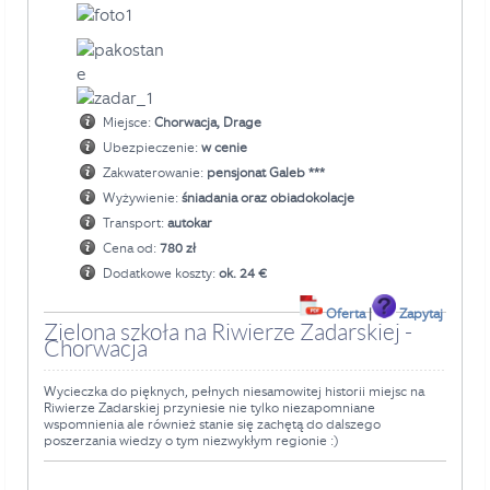
Miejsce:
Chorwacja, Drage
Ubezpieczenie:
w cenie
Zakwaterowanie:
pensjonat Galeb
***
Wyżywienie:
śniadania oraz obiadokolacje
Transport:
autokar
Cena od:
780 zł
Dodatkowe koszty:
ok. 24 €
Oferta
|
Zapytaj
Zielona szkoła na Riwierze Zadarskiej -
Chorwacja
Wycieczka do pięknych, pełnych niesamowitej historii miejsc na
Riwierze Zadarskiej przyniesie nie tylko niezapomniane
wspomnienia ale również stanie się zachętą do dalszego
poszerzania wiedzy o tym niezwykłym regionie :)