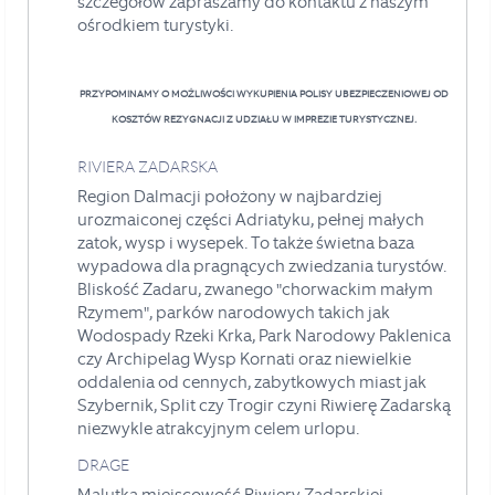
szczegółów zapraszamy do kontaktu z naszym
ośrodkiem turystyki.
PRZYPOMINAMY O MOŻLIWOŚCI WYKUPIENIA POLISY UBEZPIECZENIOWEJ OD
KOSZTÓW REZYGNACJI Z UDZIAŁU W IMPREZIE TURYSTYCZNEJ.
RIVIERA ZADARSKA
Region Dalmacji położony w najbardziej
urozmaiconej części Adriatyku, pełnej małych
zatok, wysp i wysepek. To także świetna baza
wypadowa dla pragnących zwiedzania turystów.
Bliskość Zadaru, zwanego "chorwackim małym
Rzymem", parków narodowych takich jak
Wodospady Rzeki Krka, Park Narodowy Paklenica
czy Archipelag Wysp Kornati oraz niewielkie
oddalenia od cennych, zabytkowych miast jak
Szybernik, Split czy Trogir czyni Riwierę Zadarską
niezwykle atrakcyjnym celem urlopu.
DRAGE