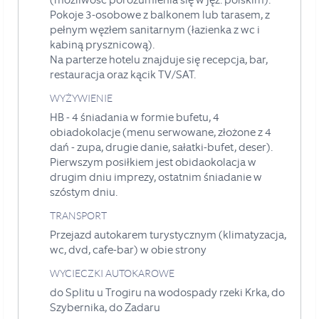
(możliwość porozumienia się w jęz. polskim).
Pokoje 3-osobowe z balkonem lub tarasem, z
pełnym węzłem sanitarnym (łazienka z wc i
kabiną prysznicową).
Na parterze hotelu znajduje się recepcja, bar,
restauracja oraz kącik TV/SAT.
WYŻYWIENIE
HB - 4 śniadania w formie bufetu, 4
obiadokolacje (menu serwowane, złożone z 4
dań - zupa, drugie danie, sałatki-bufet, deser).
Pierwszym posiłkiem jest obidaokolacja w
drugim dniu imprezy, ostatnim śniadanie w
szóstym dniu.
TRANSPORT
Przejazd autokarem turystycznym (klimatyzacja,
wc, dvd, cafe-bar) w obie strony
WYCIECZKI AUTOKAROWE
do Splitu u Trogiru na wodospady rzeki Krka, do
Szybernika, do Zadaru