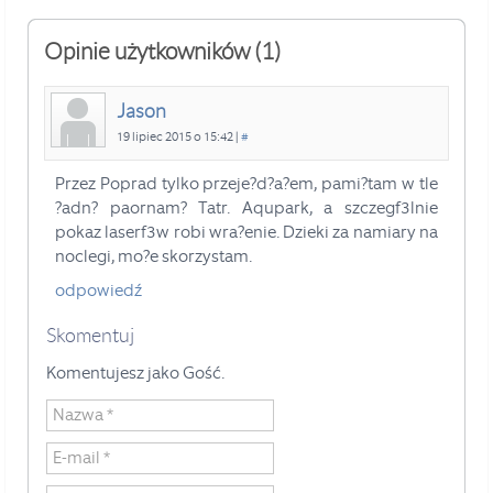
Opinie użytkowników (1)
Jason
19 lipiec 2015 o 15:42 |
#
Przez Poprad tylko przeje?d?a?em, pami?tam w tle
?adn? paornam? Tatr. Aqupark, a szczegf3lnie
pokaz laserf3w robi wra?enie. Dzieki za namiary na
noclegi, mo?e skorzystam.
odpowiedź
Skomentuj
Komentujesz jako Gość.