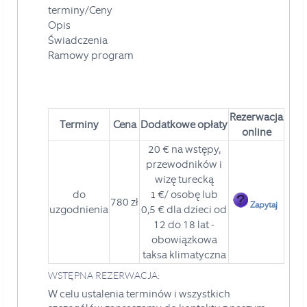
terminy/Ceny
Opis
Świadczenia
Ramowy program
Rezerwacja
Terminy
Cena
Dodatkowe
opłaty
online
20 € na wstępy,
przewodników i
wizę turecką
do
€/ osobę lub
1
780 zł
Zapytaj
uzgodnienia
0,5
€ dla dzieci od
12 do 18 lat -
obowiązkowa
taksa klimatyczna
WSTĘPNA REZERWACJA:
W celu ustalenia terminów i wszystkich