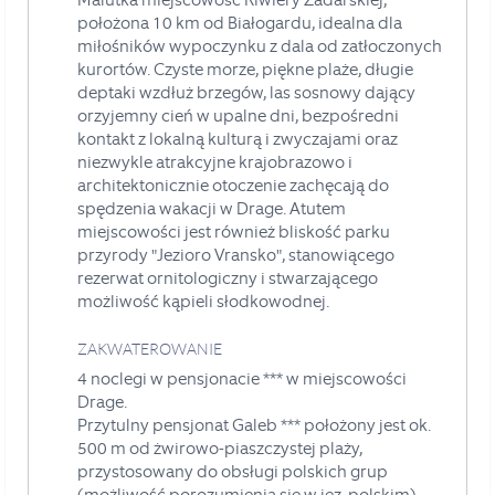
Malutka miejscowość Riwiery Zadarskiej,
położona 10 km od Białogardu, idealna dla
miłośników wypoczynku z dala od zatłoczonych
kurortów. Czyste morze, piękne plaże, długie
deptaki wzdłuż brzegów, las sosnowy dający
orzyjemny cień w upalne dni, bezpośredni
kontakt z lokalną kulturą i zwyczajami oraz
niezwykle atrakcyjne krajobrazowo i
architektonicznie otoczenie zachęcają do
spędzenia wakacji w Drage. Atutem
miejscowości jest również bliskość parku
przyrody "Jezioro Vransko", stanowiącego
rezerwat ornitologiczny i stwarzającego
możliwość kąpieli słodkowodnej.
ZAKWATEROWANIE
4 noclegi w pensjonacie *** w miejscowości
Drage.
Przytulny pensjonat Galeb *** położony jest ok.
500 m od żwirowo-piaszczystej plaży,
przystosowany do obsługi polskich grup