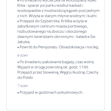
Po śniadaniu wycieczka na Wodospady Rzeki
♦
Krka - spacer po parku wzdłuż kaskad i
wodospadów z możliwością kąpieli pod jednym
z nich. Wizyta w starym młynie wodnym i kuźni.
Przejazd do Szybernika. Krótka wizyta w
♦
zabytkowym centrum miasta portowego,
rozbudowanego na zboczu i otoczonego
dawnymi twierdzami obronnymi - katedra Św.
Jakuba.
Powrót do Pensjonatu. Obiadokolacja i nocleg.
♦
6 dzień
Po śniadaniu pakowanie bagaży, czas wolny.
♦
Wyjazd w drogę powrotną ok. godz. 17.00.
Przejazd przez Słowenię, Węgry/Austrię, Czechy
do Polski.
7 dzień
Przyjazd w godzinach południowych.
♦