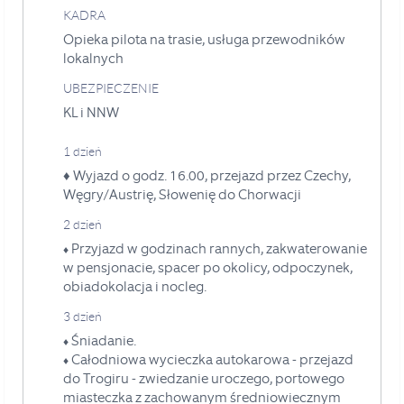
KADRA
Opieka pilota na trasie, usługa przewodników
lokalnych
UBEZPIECZENIE
KL i NNW
1 dzień
♦ Wyjazd o godz. 16.00, przejazd przez Czechy,
Węgry/Austrię, Słowenię do Chorwacji
2 dzień
Przyjazd w godzinach rannych, zakwaterowanie
♦
w pensjonacie, spacer po okolicy, odpoczynek,
obiadokolacja i nocleg.
3 dzień
Śniadanie.
♦
Całodniowa wycieczka autokarowa - przejazd
♦
do Trogiru - zwiedzanie uroczego, portowego
miasteczka z zachowanym średniowiecznym