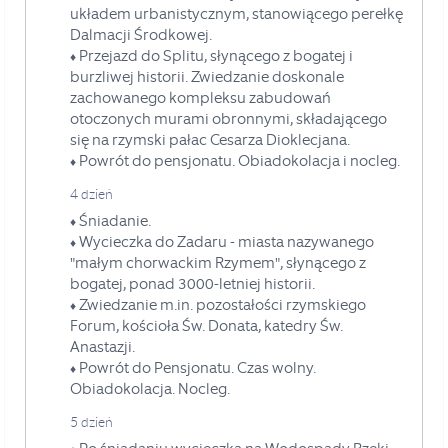
układem urbanistycznym, stanowiącego perełkę
Dalmacji Środkowej.
Przejazd do Splitu, słynącego z bogatej i
♦
burzliwej historii. Zwiedzanie doskonale
zachowanego kompleksu zabudowań
otoczonych murami obronnymi, składającego
się na rzymski pałac Cesarza Dioklecjana.
Powrót do pensjonatu. Obiadokolacja i nocleg.
♦
4 dzień
Śniadanie.
♦
Wycieczka do Zadaru - miasta nazywanego
♦
"małym chorwackim Rzymem", słynącego z
bogatej, ponad 3000-letniej historii.
Zwiedzanie m.in. pozostałości rzymskiego
♦
Forum, kościoła Św. Donata, katedry Św.
Anastazji.
Powrót do Pensjonatu. Czas wolny.
♦
Obiadokolacja. Nocleg.
5 dzień