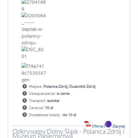
Miejsce:
Polanica Zdrój, Dusznikik Zdrój
Ubezpieczenie:
w cenie
Transport:
autokar
Cena od:
70 zł
Dodatkowe koszty:
do 10 zł
Oferta
|
Zapytaj
Odkrywamy Dolny Śląsk - Polanica Zdrój i
Muzeum Papiernictwa