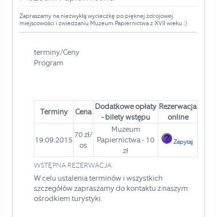
Zapraszamy na niezwykłą wycieczkę po pięknej zdrojowej
miejscowości i zwiedzaniu Muzeum Papiernictwa z XVII wieku :)
terminy/Ceny
Program
Dodatkowe
opłaty
Rezerwacja
Terminy
Cena
- bilety wstępu
online
Muzeum
70 zł/
19.09.2015
Papiernictwa - 10
Zapytaj
os
zł
WSTĘPNA REZERWACJA:
W celu ustalenia terminów i wszystkich
szczegółów zapraszamy do kontaktu z naszym
ośrodkiem turystyki.