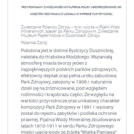
PRZYPOMINAMY O MOŻLIWOŚCI WYKUPIENIA POLISY UBEZPIECZENIOWEJ OD
KOSZTÓW REZYGNACJI Z UDZIAŁU W IMPREZIE TURYSTYCZNEJ.
Zwiedzanie Polanicy Zdroju - m.in. wizyta w Pijalni Wód
Mineralnych, spacer po Parku Zdrojowym, Zwiedzanie
Muzeum Papiernictwa w Dusznikach Zdroju
Polanica Zdrój
Położona jest w dolinie Bystrzycy Dusznickiej,
należała do Hrabstwa Kłodzkiego. Wspaniałą
atmosferę miasta tworzy jeden z
najpiękniejszych polskich parków zdrojowych,
efektowny deptak oraz pełna uroku zabudowa.
Park Zdrojowy, założony w 1906 r. naturalnie
dzieli się na zróżnicowane, pod względem
roślinności i krajobrazu części. Ze względu na
wartości przyrodnicze oraz unikatowy charakter
kompozycji Park Zdrojowy w 1991 r. wpisany
został do rejestru zabytków i podleka ochronie
prawnej. Pijalnia Wody Mineralnej zbudowana w
latach 1910-1911 w serdu Parku Zdrojowego
mieści ujęcie wody ze źródła "Wielka Pieniawa".