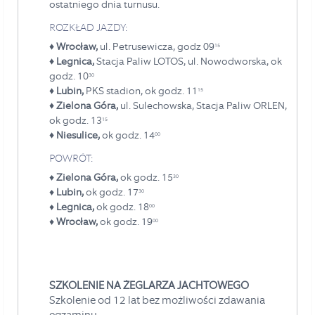
ostatniego dnia turnusu.
ROZKŁAD JAZDY:
♦ Wrocław,
ul. Petrusewicza, godz 09
15
♦ Legnica,
Stacja Paliw LOTOS, ul. Nowodworska, ok
godz. 10
30
♦ Lubin,
PKS stadion, ok godz. 11
15
♦ Zielona Góra,
ul. Sulechowska, Stacja Paliw ORLEN,
ok godz. 13
15
♦ Niesulice,
ok godz. 14
00
POWRÓT:
♦
Zielona Góra,
ok godz. 15
30
♦
Lubin,
ok godz. 17
30
♦
Legnica,
ok godz. 18
00
♦
Wrocław,
ok godz. 19
00
SZKOLENIE NA ŻEGLARZA JACHTOWEGO
Szkolenie od 12 lat bez możliwości zdawania
egzaminu