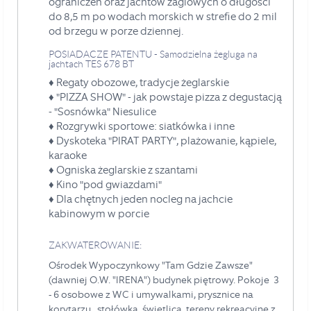
ograniczeń oraz jachtów żaglowych o długości
do 8,5 m po wodach morskich w strefie do 2 mil
od brzegu w porze dziennej.
POSIADACZE PATENTU - Samodzielna żegluga na
jachtach TES 678 BT
♦
Regaty obozowe, tradycje żeglarskie
♦ "PIZZA SHOW" - jak powstaje pizza z degustacją
- "Sosnówka" Niesulice
♦
Rozgrywki sportowe: siatkówka i inne
♦
Dyskoteka "PIRAT PARTY", plażowanie,
kąpiele
,
karaoke
♦
Ogniska żeglarskie z szantami
♦
Kino "pod gwiazdami"
♦ Dla chętnych jeden nocleg na jachcie
kabinowym w porcie
ZAKWATEROWANIE:
Ośrodek Wypoczynkowy "Tam Gdzie Zawsze"
(dawniej O.W. "IRENA") budynek piętrowy.
Pokoje 3
- 6 osobowe z WC i umywalkami, prysznice na
korytarzu, stołówka, świetlica, tereny rekreacyjne z