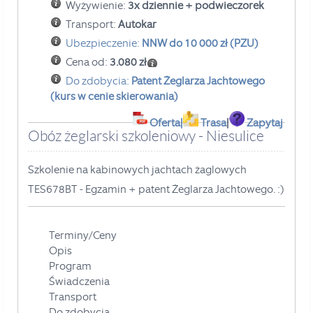
Wyżywienie:
3x dziennie + podwieczorek
Transport:
Autokar
Ubezpieczenie:
NNW do 10 000 zł (PZU)
Cena od:
3.080 zł
Do zdobycia:
Patent Żeglarza Jachtowego
(kurs w cenie skierowania)
Oferta
|
Trasa
|
Zapytaj
Obóz żeglarski szkoleniowy - Niesulice
Szkolenie na kabinowych jachtach żaglowych
TES678BT - Egzamin + patent Żeglarza Jachtowego.
:)
Terminy/Ceny
Opis
Program
Świadczenia
Transport
Do zdobycia