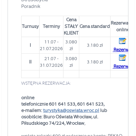
Poradnik
Cena
Rezerwacja
Turnusy
Terminy
STAŁY
Cena standard
online
KLIENT
11.07 -
3.080
I
3.180 zł
21.07.2026
zł
Rezerwuj
21.07 -
3.080
II
3.180 zł
31.07.2026
zł
Rezerwuj
WSTĘPNA REZERWACJA:
online
telefonicznie 601 641 533, 601 641 523,
e-mailem:
turystyka@oswiata.wroc.pl
lub
osobiście: Biuro Oświata Wrocław, ul.
Piłsudskiego 74/224, Wrocław
,
wpłata zaliczki
600 zł wyłącznie na konto:
PEKAO