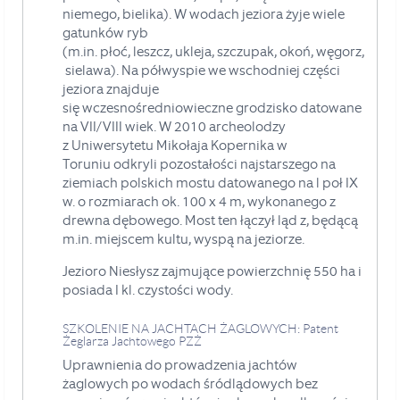
niemego
,
bielika
). W wodach jeziora żyje wiele
gatunków ryb
(m.in.
płoć
,
leszcz
,
ukleja
,
szczupak
,
okoń
,
węgorz
,
sielawa
).
Na półwyspie we wschodniej części
jeziora znajduje
się
wczesnośredniowieczne
grodzisko
datowane
na VII/VIII wiek. W 2010 archeolodzy
z
Uniwersytetu Mikołaja Kopernika w
Toruniu
odkryli pozostałości najstarszego na
ziemiach polskich mostu datowanego na l poł IX
w. o rozmiarach ok. 100 x 4 m, wykonanego z
drewna dębowego. Most ten łączył ląd z, będącą
m.in. miejscem kultu, wyspą na jeziorze
.
Jezioro Niesłysz
zajmujące
powierzchnię 550 ha i
posiada I kl. czystości wody.
SZKOLENIE NA JACHTACH ŻAGLOWYCH: Patent
Żeglarza Jachtowego PZŻ
Uprawnienia do prowadzenia jachtów
żaglowych po wodach
śródlądowych bez