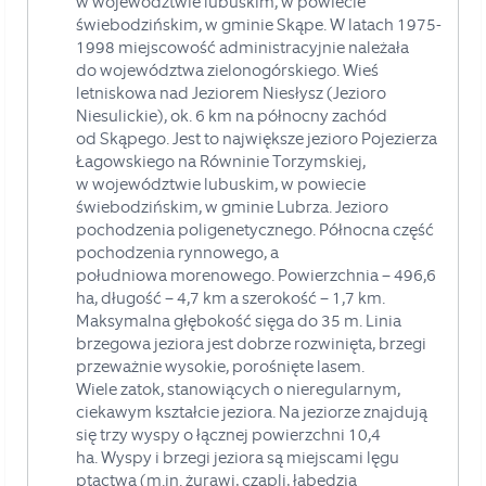
w województwie lubuskim, w powiecie
świebodzińskim, w gminie Skąpe.
W latach 1975-
1998
miejscowość administracyjnie należała
do
województwa zielonogórskiego
.
Wieś
letniskowa nad
Jeziorem Niesłysz
(
Jezioro
Niesulickie
), ok. 6 km na północny zachód
od
Skąpego
. Jest to
największe jezioro Pojezierza
Łagowskiego na Równinie Torzymskiej,
w województwie lubuskim, w powiecie
świebodzińskim, w gminie Lubrza.
Jezioro
pochodzenia
poligenetycznego
. Północna część
pochodzenia
rynnowego
, a
południowa
morenowego
. Powierzchnia – 496,6
ha, długość – 4,7 km a szerokość – 1,7 km.
Maksymalna głębokość sięga do 35 m.
Linia
brzegowa
jeziora jest dobrze rozwinięta, brzegi
przeważnie wysokie, porośnięte
lasem
.
Wiele
zatok
, stanowiących o nieregularnym,
ciekawym kształcie jeziora. Na jeziorze znajdują
się trzy
wyspy
o łącznej powierzchni 10,4
ha.
Wyspy i brzegi jeziora są miejscami lęgu
ptactwa (m.in.
żurawi
,
czapli
,
łabędzia