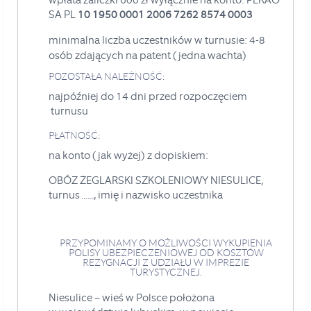
SA
PL
10 1950 0001 2006 7262 8574 0003
minimalna liczba uczestników w turnusie: 4-8
osób zdających na patent (jedna wachta)
POZOSTAŁA NALEŻNOŚĆ:
najpóźniej do 14 dni przed rozpoczęciem
turnusu
PŁATNOŚĆ:
na konto (jak wyżej) z dopiskiem:
OBÓZ ŻEGLARSKI SZKOLENIOWY NIESULICE,
turnus ......, imię i nazwisko uczestnika
PRZYPOMINAMY O MOŻLIWOŚCI WYKUPIENIA
POLISY UBEZPIECZENIOWEJ OD KOSZTÓW
REZYGNACJI Z UDZIAŁU W IMPREZIE
TURYSTYCZNEJ.
Niesulice – wieś w Polsce położona