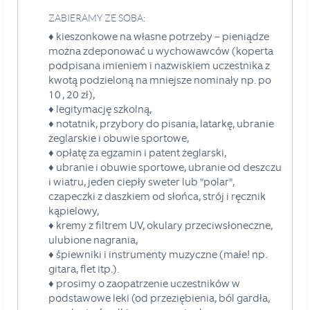
ZABIERAMY ZE SOBA:
♦
kieszonkowe na własne potrzeby – pieniądze
można zdeponować u wychowawców
(koperta
podpisana imieniem i nazwiskiem uczestnika z
kwotą podzieloną na
mniejsze nominały np. po
10 , 20 zł),
♦ legitymację szkolną,
♦ notatnik, przybory do pisania, latarkę, ubranie
żeglarskie i obuwie sportowe,
♦ opłatę za egzamin i patent żeglarski,
♦ ubranie i obuwie sportowe, ubranie od deszczu
i wiatru, jeden ciepły sweter lub "polar",
czapeczki z daszkiem od słońca, strój i ręcznik
kąpielowy,
♦ kremy z filtrem UV, okulary przeciwsłoneczne,
ulubione nagrania,
♦ śpiewniki i instrumenty muzyczne (małe! np.
gitara, flet itp.).
♦ prosimy o zaopatrzenie uczestników w
podstawowe leki (od przeziębienia, ból gardła,