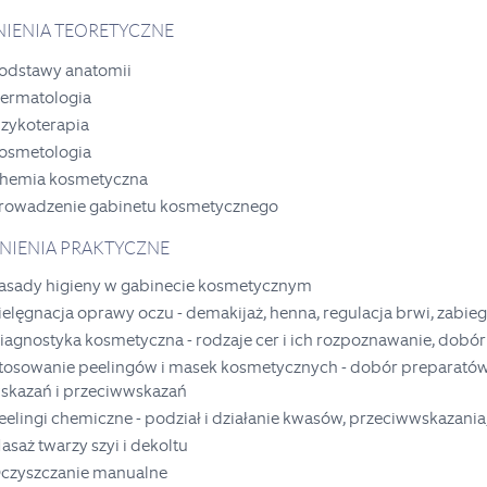
DNIENIA TEORETYCZNE
odstawy anatomii
ermatologia
izykoterapia
osmetologia
hemia kosmetyczna
rowadzenie gabinetu kosmetycznego
DNIENIA PRAKTYCZNE
asady higieny w gabinecie kosmetycznym
ielęgnacja oprawy oczu - demakijaż, henna, regulacja brwi, zabieg
iagnostyka kosmetyczna - rodzaje cer i ich rozpoznawanie, dob
tosowanie peelingów i masek kosmetycznych - dobór preparatów do 
skazań i przeciwwskazań
eelingi chemiczne - podział i działanie kwasów, przeciwwskazania
asaż twarzy szyi i dekoltu
czyszczanie manualne