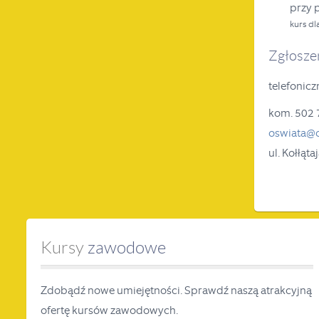
przy p
kurs dl
Zgłoszen
telefonicz
kom. 502 
oswiata@o
ul. Kołłąt
Kursy
zawodowe
Zdobądź nowe umiejętności. Sprawdź naszą atrakcyjną
ofertę kursów zawodowych.