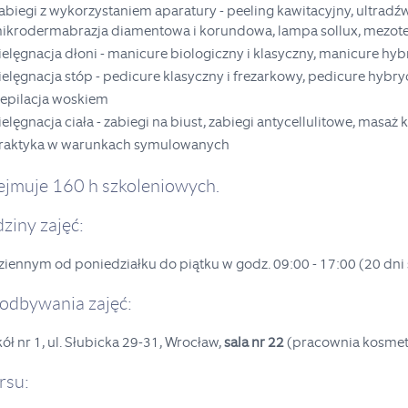
abiegi z wykorzystaniem aparatury - peeling kawitacyjny, ultradźw
ikrodermabrazja diamentowa i korundowa, lampa sollux, mezoter
ielęgnacja dłoni - manicure biologiczny i klasyczny, manicure hy
ielęgnacja stóp - pedicure klasyczny i frezarkowy, pedicure hybr
epilacja woskiem
ielęgnacja ciała - zabiegi na biust, zabiegi antycellulitowe, masaż
raktyka w warunkach symulowanych
ejmuje 160 h szkoleniowych.
dziny zajęć:
dziennym od poniedziałku do piątku w godz. 09:00 - 17:00 (20 dn
 odbywania zajęć:
ół nr 1, ul. Słubicka 29-31, Wrocław,
sala nr 22
(pracownia kosmet
rsu: