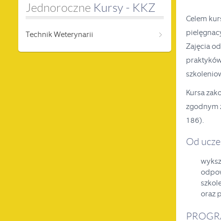
Jednoroczne
 Kursy - KKZ
Celem kur
pielęgnacy
Technik Weterynarii
Zajęcia o
praktyków
szkolenio
Kursa zak
zgodnym z
186).
Od ucze
wyksz
odpow
szkol
oraz 
PROGR