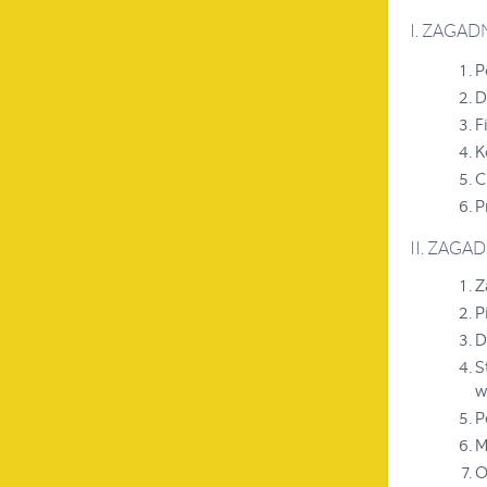
I. ZAGA
P
D
F
K
C
P
II. ZAGA
Z
P
D
S
w
P
M
O