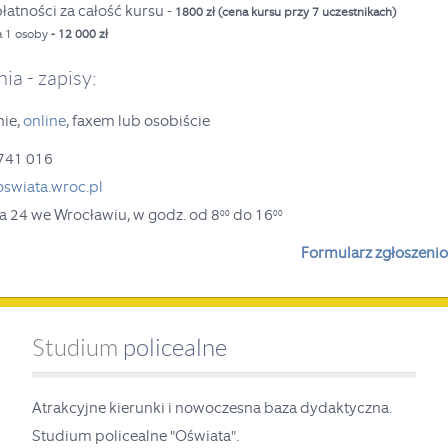
łatności za całość kursu -
1800 zł (cena kursu przy 7 uczestnikach)
a 1 osoby
- 12 000 zł
ia - zapisy:
nie,
online
, faxem lub osobiście
741 016
swiata.wroc.pl
aja 24 we Wrocławiu,
w godz. od 8
do 16
00
00
Formularz zgłoszeni
Studium
policealne
Atrakcyjne kierunki i nowoczesna baza dydaktyczna.
Studium policealne "Oświata".