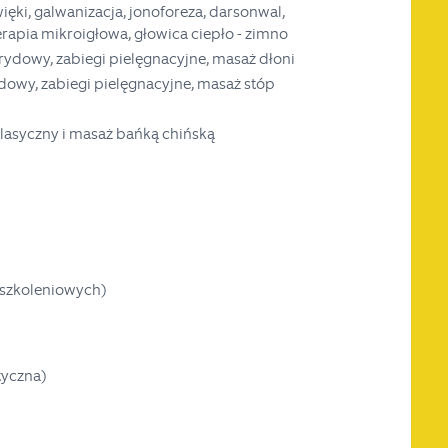
ięki, galwanizacja, jonoforeza, darsonwal,
apia mikroigłowa, głowica ciepło - zimno
brydowy, zabiegi pielęgnacyjne, masaż dłoni
ydowy, zabiegi pielęgnacyjne, masaż stóp
 klasyczny i masaż bańką chińską
i szkoleniowych)
yczna)