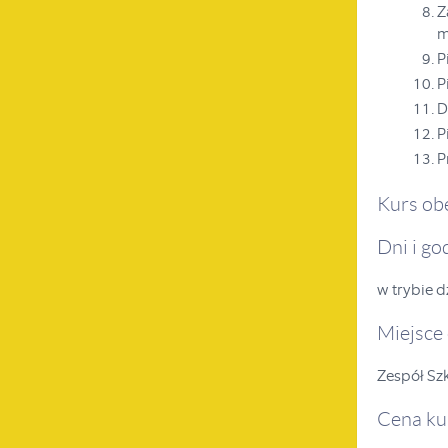
Z
m
P
P
D
P
P
Kurs ob
Dni i go
w trybie 
Miejsce
Zespół Szk
Cena ku