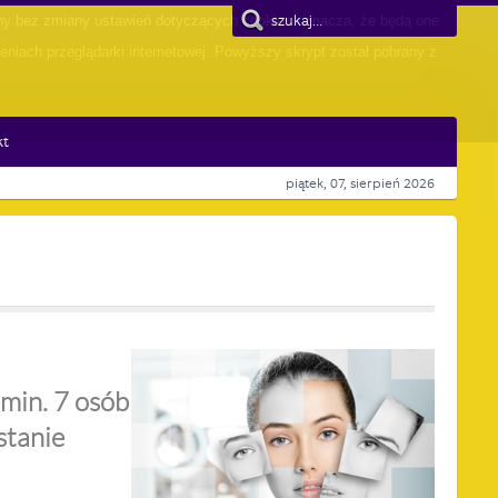
yny bez zmiany ustawień dotyczących cookies oznacza, że będą one
iach przeglądarki internetowej. Powyższy skrypt został pobrany z
kt
piątek, 07, sierpień 2026
min. 7 osób
stanie