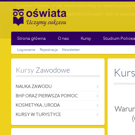
Szanowni Państwo, w celu świadczenia usług na najwyższym poziom
zamieszczane w Państwa urządzeniu końcowym. Jeśli nie wyrażają 
Strona główna
O nas
Kursy
Studium Policea
Logowanie
Rejestracja
Newsletter
Kursy
 Zawodowe
Kurs
NAUKA ZAWODU
BHP ORAZ PIERWSZA POMOC
KOSMETYKA, URODA
Warunk
KURSY W TURYSTYCE
(