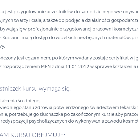
su jest przygotowanie uczestników do samodzielnego wykonywa
jnych twarzy i ciała, a także do podjęcia działalności gospodarcze
dbywają się w profesjonalnie przygotowanej pracowni kosmetycz
. Kursanci mają dostęp do wszelkich niezbędnych materiałów, prz
wy.
ończony jest egzaminem, po którym wydany zostaje certyfikat w j
 rozporządzeniem MEN z dnia 11.01.2012 w sprawie kształcenia 
stniczek kursu wymaga się:
tałcenia średniego,
iedniego stanu zdrowia potwierdzonego świadectwem lekarskim 
enie, potrzebuje go słuchaczka po zakończonym kursie aby prac
predyspozycji psychofizycznych do wykonywania zawodu kosmet
AM KURSU OBEJMUJE: