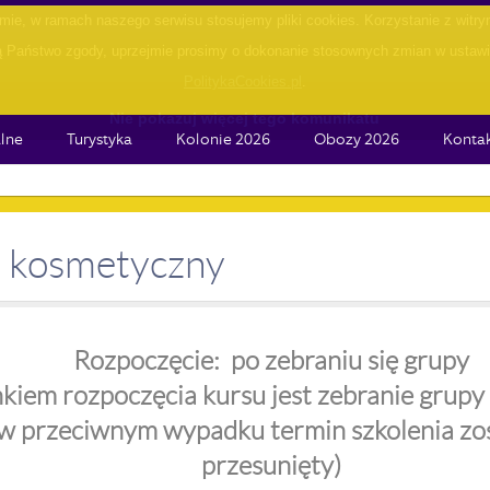
ie, w ramach naszego serwisu stosujemy pliki cookies. Korzystanie z witr
Państwo zgody, uprzejmie prosimy o dokonanie stosownych zmian w ustawien
PolitykaCookies.pl
.
Nie pokazuj więcej tego komunikatu
lne
Turystyka
Kolonie 2026
Obozy 2026
Konta
 kosmetyczny
Rozpoczęcie: po zebraniu się grupy
iem rozpoczęcia kursu jest zebranie grupy 
w przeciwnym wypadku termin szkolenia zo
przesunięty)