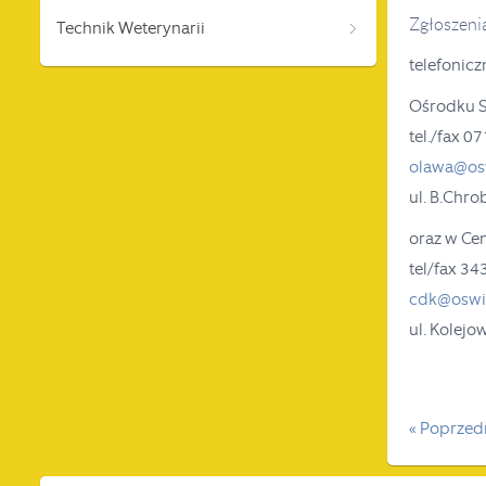
Zgłoszenia
Technik Weterynarii
telefonicz
Ośrodku 
tel./fax 0
olawa@osw
ul. B.Chr
oraz w Ce
tel/fax 34
cdk@oswia
ul. Kolej
« Poprzedn