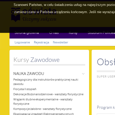
Szanowni Państwo, w celu świadczenia usług na najwyższym poziom
zamieszczane w Państwa urządzeniu końcowym. Jeśli nie wyrażają 
Strona główna
O nas
Kursy
Studium Policea
Logowanie
Rejestracja
Newsletter
Kursy
 Zawodowe
Obsł
NAUKA ZAWODU
SUPER USE
Pedagogiczny dla instruktorów praktycznej nauki
zawodu
Florysta II stopień
Dekoracje Bożonarodzeniowe - warsztaty florystyczne
Wiązanki ślubne eksperymentalne - warsztaty
florystyczne
Program k
Kompozycje żałobne - warsztaty florystyczne
Eksploatacja Urządzeń Elektroenergetycznych