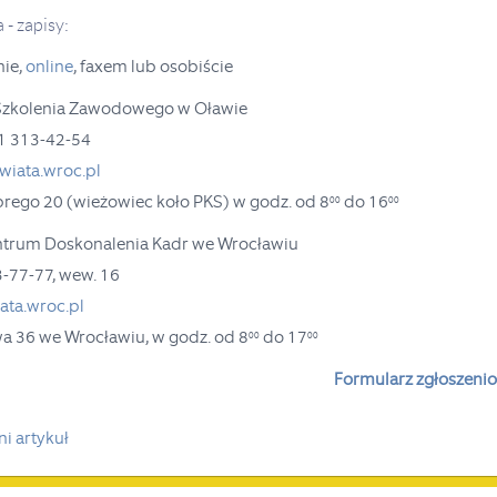
 - zapisy:
nie,
online
, faxem lub osobiście
Szkolenia Zawodowego w Oławie
71 313-42-54
iata.wroc.pl
obrego 20 (wieżowiec koło PKS)
w godz. od 8
do 16
00
00
ntrum Doskonalenia Kadr we Wrocławiu
3-77-77, wew. 16
ta.wroc.pl
owa 36 we Wrocławiu,
w godz. od 8
do 17
00
00
Formularz zgłoszeni
i artykuł