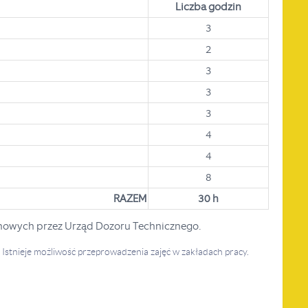
Liczba godzin
3
2
3
3
3
4
4
8
RAZEM
30 h
nowych przez Urząd Dozoru Technicznego.
. Istnieje możliwość przeprowadzenia zajęć w zakładach pracy.