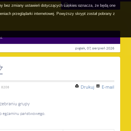
yny bez zmiany ustawień dotyczących cookies oznacza, że będą one
iach przeglądarki internetowej. Powyższy skrypt został pobrany z
kt
piątek, 07, sierpień 2026
Ż
Drukuj
E-mail
 8208
 zebraniu grupy
do egzaminu państwowego.