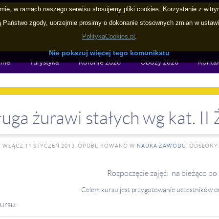
ie, w ramach naszego serwisu stosujemy pliki cookies. Korzystanie z witr
Państwo zgody, uprzejmie prosimy o dokonanie stosownych zmian w ustawien
PolitykaCookies.pl
.
Nie pokazuj więcej tego komunikatu
lne
Turystyka
Kolonie 2026
Obozy 2026
Konta
uga żurawi stałych wg kat. II 
R
WŁĄCZ
11 STYCZEŃ 2013
. OPUBLIKOWANO W
NAUKA ZAWODU
.
ODSŁONY:
Rozpoczęcie zajęć: na bieżąco po
Celem kursu jest przygotowanie uczestników 
ursu: