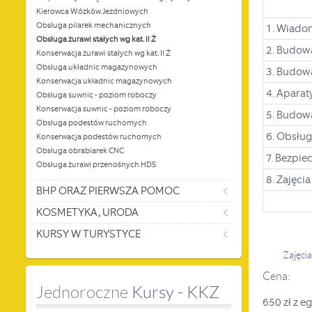
Kierowca Wózków Jezdniowych
Obsługa pilarek mechanicznych
1. Wiadom
Obsługa żurawi stałych wg kat. II Ż
2. Budowa
Konserwacja żurawi stałych wg kat. II Ż
Obsługa układnic magazynowych
3. Budowa 
Konserwacja układnic magazynowych
4. Aparat
Obsługa suwnic - poziom roboczy
Konserwacja suwnic - poziom roboczy
5. Budowa
Obsługa podestów ruchomych
6. Obsług
Konserwacja podestów ruchomych
Obsługa obrabiarek CNC
7. Bezpie
Obsługa żurawi przenośnych HDS
8. Zajęci
BHP ORAZ PIERWSZA POMOC
KOSMETYKA, URODA
KURSY W TURYSTYCE
Zajęci
Cena:
Jednoroczne
 Kursy - KKZ
650 zł z 