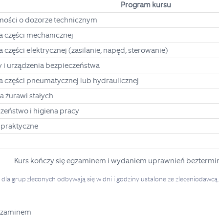
Program kursu
ości o dozorze technicznym
 części mechanicznej
części elektrycznej (zasilanie, napęd, sterowanie)
y i urządzenia bezpieczeństwa
 części pneumatycznej lub hydraulicznej
a żurawi stałych
czeństwo i higiena pracy
a praktyczne
Kurs kończy się egzaminem i wydaniem uprawnień beztermi
a dla grup zleconych odbywają się w dni i godziny ustalone ze zleceniodawcą
egzaminem