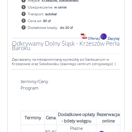
Miejsce:
Krzeszów, Sokołowisko
Ubezpieczenie:
w cenie
Transport:
autokar
Cena od:
80 zł
Dodatkowe koszty:
do 20 zł
Oferta
|
Zapytaj
Odkrywamy Dolny Śląsk - Krzeszów Perła
Baroku
Zapraszamy na niezapomnianą wycieczkę po Sanktuarium w
Krzeszowie oraz Sokołowisku (dawnego centrum zdrojowego) :)
terminy/Ceny
Program
Dodatkowe
opłaty
Rezerwacja
Terminy
Cena
- bilety wstępu
online
Płatne
80 zł/