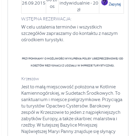
26.09.2015
indywidualnie - 20
Zapytaj
os
zł
W.STĘPNA REZERWACJA:
W celu ustalenia terminów i wszystkich
szczegółów zapraszamy do kontaktu z naszym
ośrodkiem turystyki.
PRZYPOMINAMY O MOŻLIWOŚCI WYKUPIENIA POLISY UBEZPIECZENIOWEJ OD
KOSZTÓW REZYGNACJI Z UDZIAŁU W IMPREZIE TURYSTYCZNEJ.
Krzeszów
Jest to małą miejscowość położona w Kotlinie
Kamiennogórskiej, w Sudetach Środkowych. To
sanktuarium i miejsce pielgrzymkowe. Przyciąga
tu turystów Opactwo Cystersów. Barokowy
zespół w Krzeszowie to jeden z najpiękniejszych
zabytków Europy, a także skarbiec malarstwa i
rzeźby. W tutejszej Bazylice Mniejszej
Najświętszej Maryi Panny znajduje się słynący