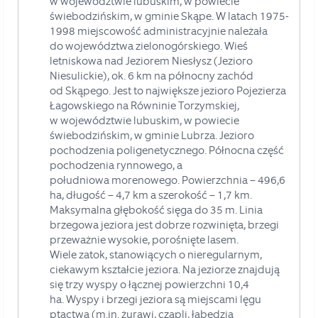
w województwie lubuskim, w powiecie
świebodzińskim, w gminie Skąpe.
W latach 1975-
1998
miejscowość administracyjnie należała
do
województwa zielonogórskiego
.
Wieś
letniskowa nad
Jeziorem Niesłysz
(
Jezioro
Niesulickie
), ok. 6 km na północny zachód
od
Skąpego
. Jest to
największe jezioro Pojezierza
Łagowskiego na Równinie Torzymskiej,
w województwie lubuskim, w powiecie
świebodzińskim, w gminie Lubrza.
Jezioro
pochodzenia
poligenetycznego
. Północna część
pochodzenia
rynnowego
, a
południowa
morenowego
. Powierzchnia – 496,6
ha, długość – 4,7 km a szerokość – 1,7 km.
Maksymalna głębokość sięga do 35 m.
Linia
brzegowa
jeziora jest dobrze rozwinięta, brzegi
przeważnie wysokie, porośnięte
lasem
.
Wiele
zatok
, stanowiących o nieregularnym,
ciekawym kształcie jeziora. Na jeziorze znajdują
się trzy
wyspy
o łącznej powierzchni 10,4
ha.
Wyspy i brzegi jeziora są miejscami lęgu
ptactwa (m.in.
żurawi
,
czapli
,
łabędzia