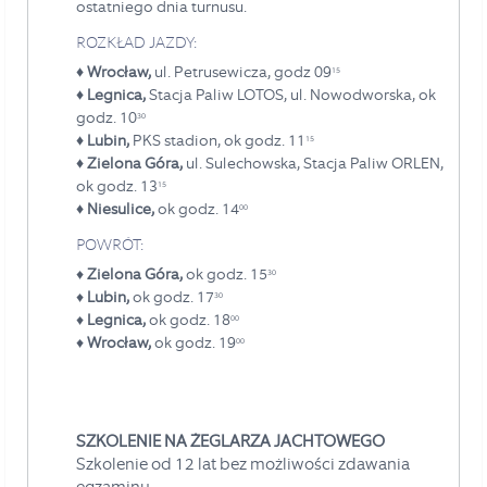
ostatniego dnia turnusu.
ROZKŁAD JAZDY:
♦ Wrocław,
ul. Petrusewicza, godz 09
15
♦ Legnica,
Stacja Paliw LOTOS, ul. Nowodworska, ok
godz. 10
30
♦ Lubin,
PKS stadion, ok godz. 11
15
♦ Zielona Góra,
ul. Sulechowska, Stacja Paliw ORLEN,
ok godz. 13
15
♦ Niesulice,
ok godz. 14
00
POWRÓT:
♦
Zielona Góra,
ok godz. 15
30
♦
Lubin,
ok godz. 17
30
♦
Legnica,
ok godz. 18
00
♦
Wrocław,
ok godz. 19
00
SZKOLENIE NA ŻEGLARZA JACHTOWEGO
Szkolenie od 12 lat bez możliwości zdawania
egzaminu