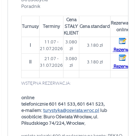
Poradnik
Cena
Rezerwacja
Turnusy
Terminy
STAŁY
Cena standard
online
KLIENT
11.07 -
3.080
I
3.180 zł
21.07.2026
zł
Rezerwuj
21.07 -
3.080
II
3.180 zł
31.07.2026
zł
Rezerwuj
WSTĘPNA REZERWACJA:
online
telefonicznie 601 641 533, 601 641 523,
e-mailem:
turystyka@oswiata.wroc.pl
lub
osobiście: Biuro Oświata Wrocław, ul.
Piłsudskiego 74/224, Wrocław
,
wpłata zaliczki
600 zł wyłącznie na konto:
PEKAO