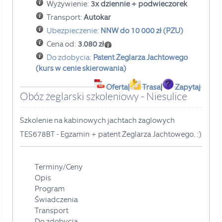
Wyżywienie:
3x dziennie + podwieczorek
Transport:
Autokar
Ubezpieczenie:
NNW do 10 000 zł (PZU)
Cena od:
3.080 zł
Do zdobycia:
Patent Żeglarza Jachtowego
(kurs w cenie skierowania)
Oferta
|
Trasa
|
Zapytaj
Obóz żeglarski szkoleniowy - Niesulice
Szkolenie na kabinowych jachtach żaglowych
TES678BT - Egzamin + patent Żeglarza Jachtowego.
:)
Terminy/Ceny
Opis
Program
Świadczenia
Transport
Do zdobycia