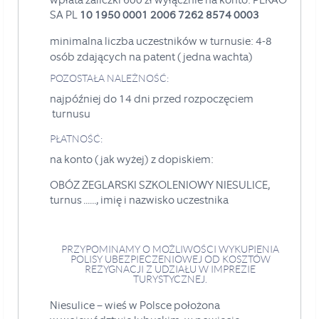
SA
PL
10 1950 0001 2006 7262 8574 0003
minimalna liczba uczestników w turnusie: 4-8
osób zdających na patent (jedna wachta)
POZOSTAŁA NALEŻNOŚĆ:
najpóźniej do 14 dni przed rozpoczęciem
turnusu
PŁATNOŚĆ:
na konto (jak wyżej) z dopiskiem:
OBÓZ ŻEGLARSKI SZKOLENIOWY NIESULICE,
turnus ......, imię i nazwisko uczestnika
PRZYPOMINAMY O MOŻLIWOŚCI WYKUPIENIA
POLISY UBEZPIECZENIOWEJ OD KOSZTÓW
REZYGNACJI Z UDZIAŁU W IMPREZIE
TURYSTYCZNEJ.
Niesulice – wieś w Polsce położona