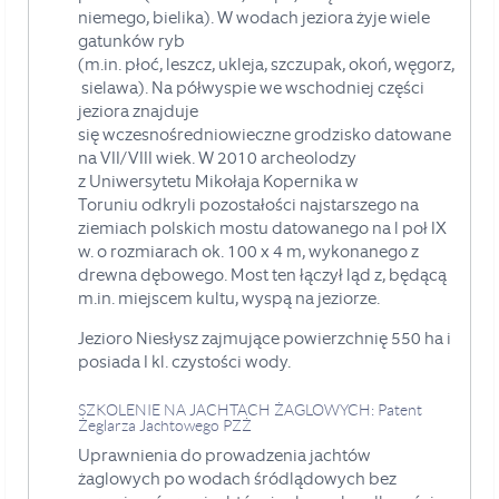
niemego
,
bielika
). W wodach jeziora żyje wiele
gatunków ryb
(m.in.
płoć
,
leszcz
,
ukleja
,
szczupak
,
okoń
,
węgorz
,
sielawa
).
Na półwyspie we wschodniej części
jeziora znajduje
się
wczesnośredniowieczne
grodzisko
datowane
na VII/VIII wiek. W 2010 archeolodzy
z
Uniwersytetu Mikołaja Kopernika w
Toruniu
odkryli pozostałości najstarszego na
ziemiach polskich mostu datowanego na l poł IX
w. o rozmiarach ok. 100 x 4 m, wykonanego z
drewna dębowego. Most ten łączył ląd z, będącą
m.in. miejscem kultu, wyspą na jeziorze
.
Jezioro Niesłysz
zajmujące
powierzchnię 550 ha i
posiada I kl. czystości wody.
SZKOLENIE NA JACHTACH ŻAGLOWYCH: Patent
Żeglarza Jachtowego PZŻ
Uprawnienia do prowadzenia jachtów
żaglowych po wodach
śródlądowych bez