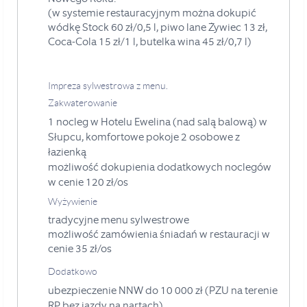
(w systemie restauracyjnym można dokupić
wódkę Stock 60 zł/0,5 l, piwo lane Żywiec 13 zł,
Coca-Cola 15 zł/1 l, butelka wina 45 zł/0,7 l)
Impreza sylwestrowa z menu.
Zakwaterowanie
1 nocleg w Hotelu Ewelina (nad salą balową) w
Słupcu, komfortowe pokoje 2 osobowe z
łazienką
możliwość dokupienia dodatkowych noclegów
w cenie 120 zł/os
Wyżywienie
tradycyjne menu sylwestrowe
możliwość zamówienia śniadań w restauracji w
cenie 35 zł/os
Dodatkowo
ubezpieczenie NNW do 10 000 zł (PZU na terenie
RP, bez jazdy na nartach)