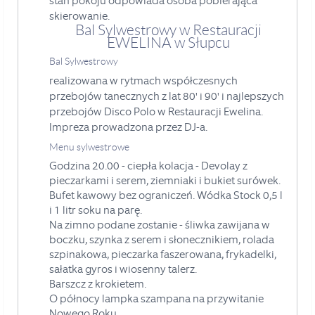
stan pokoju odpowiada osoba pobierająca
skierowanie.
Bal Sylwestrowy w Restauracji
EWELINA w Słupcu
Bal Sylwestrowy
realizowana w rytmach współczesnych
przebojów tanecznych z lat 80' i 90' i najlepszych
przebojów Disco Polo w Restauracji Ewelina.
Impreza prowadzona przez DJ-a.
Menu sylwestrowe
Godzina 20.00 - ciepła kolacja - Devolay z
pieczarkami i serem, ziemniaki i bukiet surówek.
Bufet kawowy bez ograniczeń. Wódka Stock 0,5 l
i 1 litr soku na parę.
Na zimno podane zostanie - śliwka zawijana w
boczku, szynka z serem i słonecznikiem, rolada
szpinakowa, pieczarka faszerowana, frykadelki,
sałatka gyros i wiosenny talerz.
Barszcz z krokietem.
O północy lampka szampana na przywitanie
Nowego Roku.