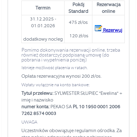
Pokój
Rezerwacja
Termin
Standard
online
31.12.2025 -
475 zł/os
01.01.2026
Rezerwuj
120 zł/os
dodatkowy nocleg
Pomimo dokonywania rezerwacji online, trzeba
również dostarczyć podpisaną umowę (do
pobrania i wypełnienia poniżej)
Istnieje możliwość płacenia w ratach.
Opłata rezerwacyjna wynosi 200 zł/os.
Wpłaty wyłącznie na konto bankowe:
Tytuł przelewu:
SYLWESTER SŁUPIEC "Ewelina" +
imię i nazwisko
numer konta:
PEKAO SA
PL 10 1950 0001 2006
7262 8574 0003
UWAGA
Uczestników obowiązuje regulamin ośrodka. Za