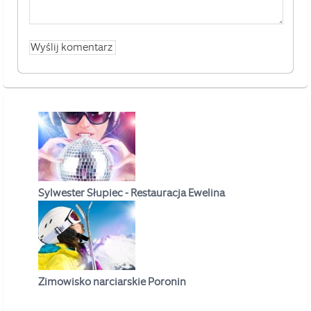
Sylwester Słupiec - Restauracja Ewelina
Zimowisko narciarskie Poronin