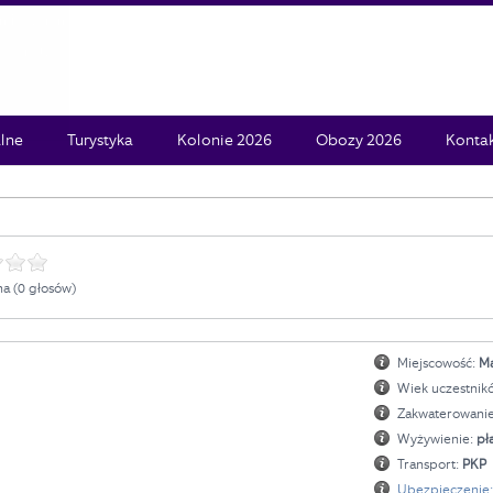
lne
Turystyka
Kolonie 2026
Obozy 2026
Konta
a (0 głosów)
Miejscowość:
M
Wiek uczestnik
Zakwaterowani
Wyżywienie:
pł
Transport:
PKP
Ubezpieczenie