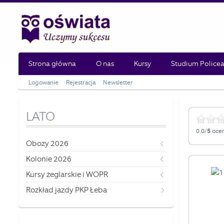
Strona główna
O nas
Kursy
Studium Policea
Logowanie
Rejestracja
Newsletter
LATO
0.0/
5
ocen
Obozy 2026
Kolonie 2026
Kursy żeglarskie i WOPR
Rozkład jazdy PKP Łeba