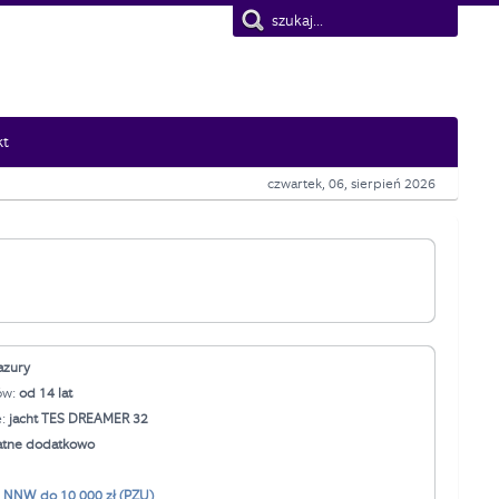
kt
czwartek, 06, sierpień 2026
azury
ów:
od 14 lat
e:
jacht TES DREAMER 32
atne dodatkowo
:
NNW do 10 000 zł (PZU)