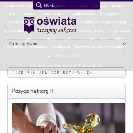
Szanowni Państwo, w celu świadczenia usług na najwyższym poziomie,
w ramach naszego serwisu stosujemy pliki cookies. Korzystanie z
witryny bez zmiany ustawień dotyczących cookies oznacza, że będą
one zamieszczane w Państwa urządzeniu końcowym. Jeśli nie wyrażają
Państwo zgody, uprzejmie prosimy o dokonanie stosownych zmian w
ustawieniach przeglądarki internetowej. Powyższy skrypt został pobrany
z
PolitykaCookies.pl
.
Nie pokazuj więcej tego komunikatu
A
B
C
D
E
F
G
H
I
J
K
L
M
N
O
P
Q
R
S
T
U
V
W
X
Y
Z
#
Pozycje na literę H