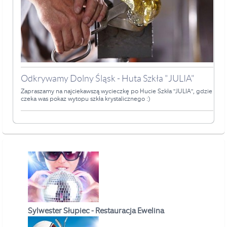
Odkrywamy Dolny Śląsk - Huta Szkła "JULIA"
Zapraszamy na najciekawszą wycieczkę po Hucie Szkła "JULIA", gdzie
czeka was pokaz wytopu szkła krystalicznego :)
Sylwester Słupiec - Restauracja Ewelina