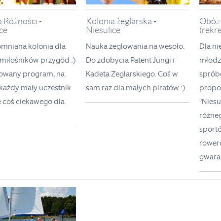
 Różności -
Kolonia żeglarska -
Obóz 
ce
Niesulice
(rekre
mniana kolonia dla
Nauka żeglowania na wesoło.
Dla ni
miłośników przygód
:)
Do zdobycia Patent Jungi i
młodzi
owany program, na
Kadeta Żeglarskiego. Coś w
sprób
każdy mały uczestnik
sam raz dla małych piratów
:)
propo
e coś ciekawego dla
"Niesu
różneg
sport
rower
gwara