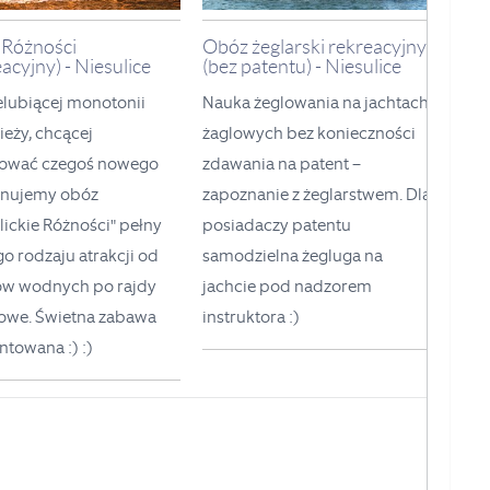
Różności
Obóz żeglarski rekreacyjny
acyjny) - Niesulice
(bez patentu) - Niesulice
elubiącej monotonii
Nauka żeglowania na jachtach
eży, chcącej
żaglowych bez konieczności
ować czegoś nowego
zdawania na patent –
nujemy obóz
zapoznanie z żeglarstwem. Dla
lickie Różności" pełny
posiadaczy patentu
o rodzaju atrakcji od
samodzielna żegluga na
ów wodnych po rajdy
jachcie pod nadzorem
owe. Świetna zabawa
instruktora
:)
ntowana :)
:)