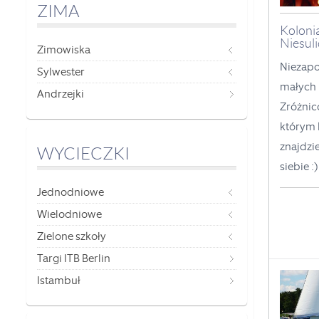
ZIMA
Kolonia
Niesuli
Zimowiska
Niezapo
Sylwester
małych 
Andrzejki
Zróżnic
którym 
znajdzi
WYCIECZKI
siebie :)
Jednodniowe
Wielodniowe
Zielone szkoły
Targi ITB Berlin
Istambuł