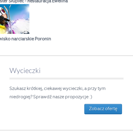
ster Słupiec - Restauracja Ewelina
isko narciarskie Poronin
Wycieczki
Szukasz krótkiej, ciekawej wycieczki, a przy tym
niedrogiej? Sprawdź nasze propozycje :)
Zobacz ofertę