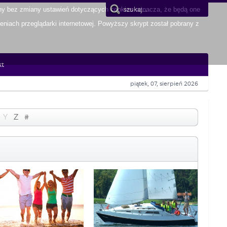
yny bez zmiany ustawień dotyczących cookies oznacza, że będą one
iach przeglądarki internetowej. Powyższy skrypt został pobrany z
kt
piątek, 07, sierpień 2026
Y
Z
#