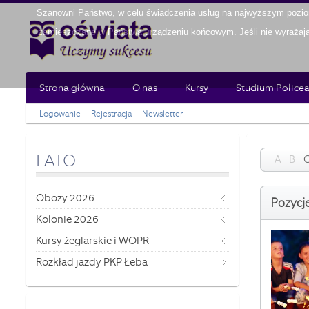
Szanowni Państwo, w celu świadczenia usług na najwyższym poziom
zamieszczane w Państwa urządzeniu końcowym. Jeśli nie wyrażają 
Strona główna
O nas
Kursy
Studium Policea
Logowanie
Rejestracja
Newsletter
LATO
A
B
Obozy 2026
Pozycje
Kolonie 2026
Kursy żeglarskie i WOPR
Rozkład jazdy PKP Łeba