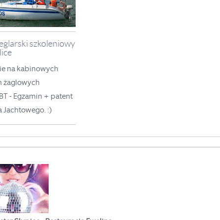
eglarski szkoleniowy
lice
ie na kabinowych
h żaglowych
T - Egzamin + patent
a Jachtowego.
:)