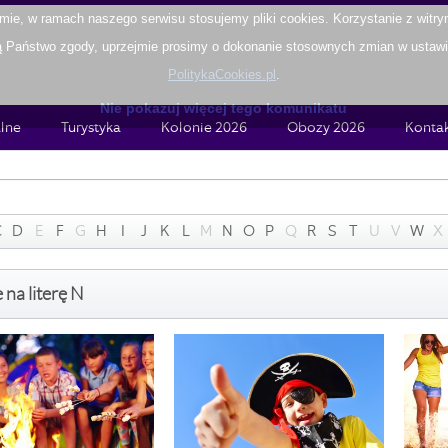
ie, w ramach naszego serwisu stosujemy pliki cookies. Korzystanie z witr
Państwo zgody, uprzejmie prosimy o dokonanie stosownych zmian w ustawien
PolitykaCookies.pl
.
Nie pokazuj więcej tego komunikatu
lne
Turystyka
Kolonie 2026
Obozy 2026
Konta
C
D
E
F
G
H
I
J
K
L
M
N
O
P
Q
R
S
T
U
V
W
X
 na literę N