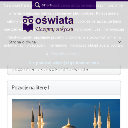
Szanowni Państwo, w celu świadczenia usług na najwyższym poziomie,
w ramach naszego serwisu stosujemy pliki cookies. Korzystanie z
witryny bez zmiany ustawień dotyczących cookies oznacza, że będą
one zamieszczane w Państwa urządzeniu końcowym. Jeśli nie wyrażają
Państwo zgody, uprzejmie prosimy o dokonanie stosownych zmian w
ustawieniach przeglądarki internetowej. Powyższy skrypt został pobrany
z
PolitykaCookies.pl
.
Nie pokazuj więcej tego komunikatu
A
B
C
D
E
F
G
H
I
J
K
L
M
N
O
P
Q
R
S
T
U
V
W
X
Y
Z
#
Pozycje na literę I